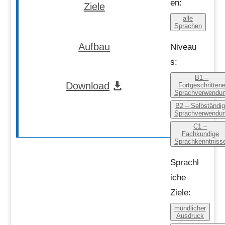
en:
Ziele
alle
Sprachen
Aufbau
Niveau
s:
B1 –
Download
Fortgeschritten
Sprachverwendu
B2 – Selbständi
Sprachverwendu
C1 –
Fachkundige
Sprachkenntniss
Sprachl
iche
Ziele:
mündlicher
Ausdruck