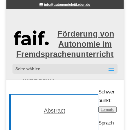
info@autonomieleitfaden.de
Förderung von
Autonomie im
Fremdsprachenunterricht
Sprachenlernen im
Seite wählen
Museum
Schwer
punkt:
Abstract
Lernorte
Sprach